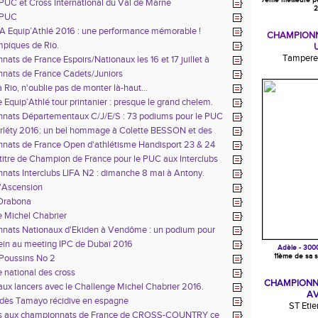
7ème meilleure p
PUC et Cross International du Val de Marne
2
 PUC
FA Equip’Athlé 2016 : une performance mémorable !
CHAMPIONN
piques de Rio.
Tampere 
ats de France Espoirs/Nationaux les 16 et 17 juillet à
nats de France Cadets/Juniors
à Rio, n'oublie pas de monter là-haut...
 Equip’Athlé tour printanier : presque le grand chelem.
nats Départementaux C/J/E/S : 73 podiums pour le PUC
rléty 2016: un bel hommage à Colette BESSON et des
 à foison pour nos HandiPucistes
nats de France Open d'athlétisme Handisport 23 & 24
itre de Champion de France pour le PUC aux Interclubs
rt
ats Interclubs LIFA N2 : dimanche 8 mai à Antony.
l'Ascension
Orabona
 Michel Chabrier
nats Nationaux d'Ekiden à Vendôme : un podium pour
ein au meeting IPC de Dubaï 2016
Adèle - 300
11ème de sa s
 Poussins No 2
 national des cross
CHAMPIONN
ux lancers avec le Challenge Michel Chabrier 2016.
AV
ldès Tamayo récidive en espagne
ST Eti
tes aux championnats de France de CROSS-COUNTRY ce