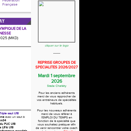
Fédération
Française
AY
YMPIQUE DE LA
NESSE
2025 (MKD)
cliquer sur le logo
------
REPRISE GROUPES DE
SPECIALITES 2026/2027
Mardi 1 septembre
2026
Stade Charléty
Pour les anciens adhérents
merci de vous rapprocher de
vos entraineurs de spécialités
habituels.
Pour les nouveaux adhérents
Triple saut U18
merci de vous référer à
nne
avec un saut à
l'EMPLOI DU TEMPS en
3m34
fonction de la spécialité que
 du PUC U18
vous souhaitez pratiquer afin
s LIFA U18
de venir rencontrer votre coach