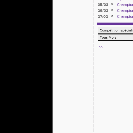
dimanch
>
05/03
Championn
Benjamin
>
29/02
Championn
>
27/02
Championn
Valdés T
<<