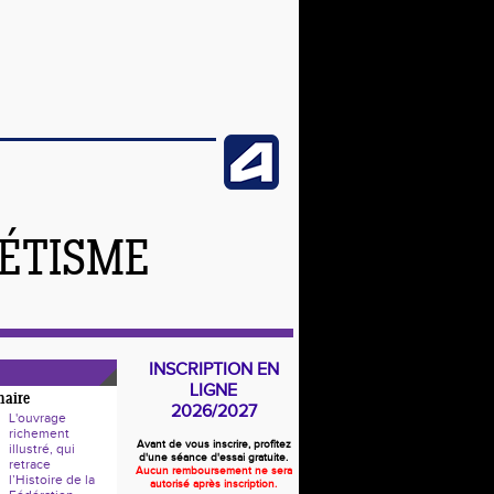
LÉTISME
INSCRIPTION EN
LIGNE
naire
2026/2027
L'ouvrage
richement
Avant de vous inscrire, profitez
illustré, qui
d'une séance d'essai gratuite.
retrace
Aucun remboursement ne sera
l’Histoire de la
autorisé après inscription.