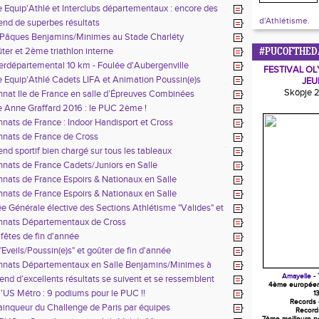
 Equip'Athlé et Interclubs départementaux : encore des
d'Athlétisme.
nd de superbes résultats
 Pâques Benjamins/Minimes au Stade Charléty
er et 2ème triathlon interne
#PUCOFTHED
ussin/Benjamin/Minime
erdépartemental 10 km - Foulée d'Aubergenville
FESTIVAL OL
 Equip'Athlé Cadets LIFA et Animation Poussin(e)s
JEU
Sköpje 
at Ile de France en salle d’Épreuves Combinées
 Anne Graffard 2016 : le PUC 2ème !
ats de France : Indoor Handisport et Cross
nats de France de Cross
d sportif bien chargé sur tous les tableaux
ats de France Cadets/Juniors en Salle
ats de France Espoirs & Nationaux en Salle
ats de France Espoirs & Nationaux en Salle
 Générale élective des Sections Athlétisme "Valides" et
rt"
nats Départementaux de Cross
fêtes de fin d'année
"Eveils/Poussin(e)s" et goûter de fin d'année
nats Départementaux en Salle Benjamins/Minimes à
Amayelle - 
nd d’excellents résultats se suivent et se ressemblent
4ème europée
l'US Métro : 9 podiums pour le PUC !!
1
Records
inqueur du Challenge de Paris par équipes
Record