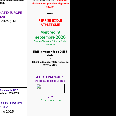
erformance mondiale
sur le bon créneau (
Attention
025
réorientation possible si groupe
saturé
)
AT D'EUROPE
------
U20
REPRISE ECOLE
2025 (FIN)
ATHLETISME
Mercredi 9
septembre 2026
Stade Charléty /
Stade Alain
Mimoun
14h15 : enfants nés de 2016 à
2020
-
16h00: adolescent(e)s né(e)s de
2012 à 2015
AIDES FINANCIERE
Accès au sport pour tous
0m steeple U20
érie
en
10'40"33.
et +
cliquer sur le logo
AT DE FRANCE
ENIR
------
enne 2025