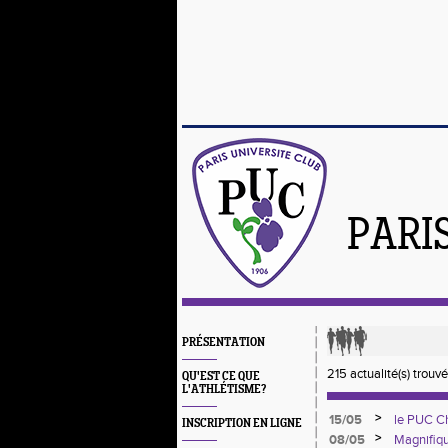
PARI
PRÉSENTATION
215 actualité(s) trouv
QU'EST CE QUE
L'ATHLÉTISME?
>
15/05
le PUC Ch
INSCRIPTION EN LIGNE
>
08/05
Magnifiqu