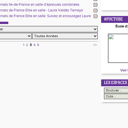
e
ats Ile-de-France en salle d’épreuves combinées
s/Minimes
ats de France Elite en salle - Laura Valdés Tamayo
ats de France Elite en salle: Suivez et encouragez Laura
#PUCTUBE
amayo sur Canal+
École d
1
2
3
4
5
>>
Voir 
LES ESPACES