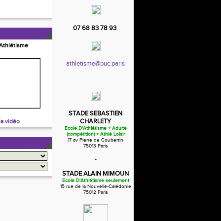
07 68 83 78 93
'Athlétisme
athletisme@puc.paris
STADE SEBASTIEN
CHARLETY
la vidéo
Ecole D'Athlétisme + Adulte
(compétition) + Athlé Loisir
17 av Pierre de Coubertin
75013 Paris
-
STADE ALAIN MIMOUN
Ecole D'Athlétisme seulement
15 rue de la Nouvelle-Calédonie
75012 Paris