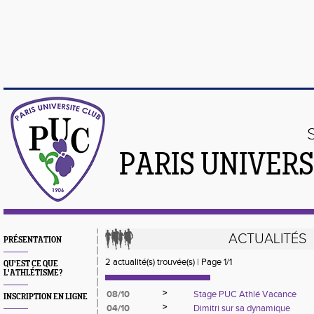
PARIS UNIVER
ACTUALITÉS
PRÉSENTATION
2 actualité(s) trouvée(s) | Page 1/1
QU'EST CE QUE
L'ATHLÉTISME?
>
08/10
Stage PUC Athlé Vacance
INSCRIPTION EN LIGNE
>
04/10
Dimitri sur sa dynamique