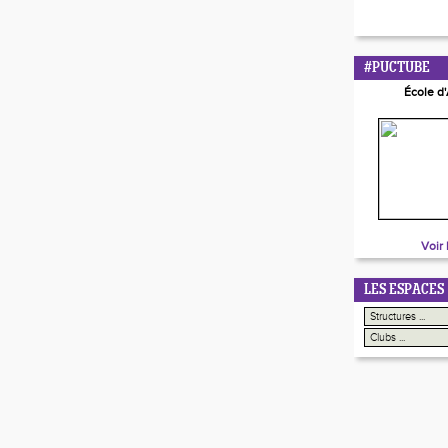
#PUCTUBE
École d
Voir 
LES ESPACES