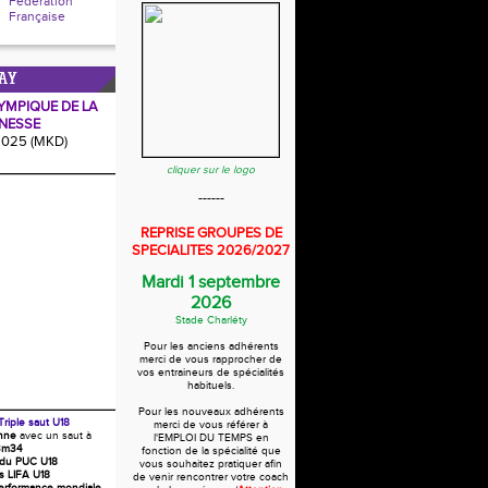
Fédération
Française
AY
YMPIQUE DE LA
NESSE
2025 (MKD)
cliquer sur le logo
------
REPRISE GROUPES DE
SPECIALITES 2026/2027
Mardi 1 septembre
2026
Stade Charléty
Pour les anciens adhérents
merci de vous rapprocher de
vos entraineurs de spécialités
habituels.
Pour les nouveaux adhérents
Triple saut U18
merci de vous référer à
nne
avec un saut à
l'EMPLOI DU TEMPS en
3m34
fonction de la spécialité que
 du PUC U18
vous souhaitez pratiquer afin
s LIFA U18
de venir rencontrer votre coach