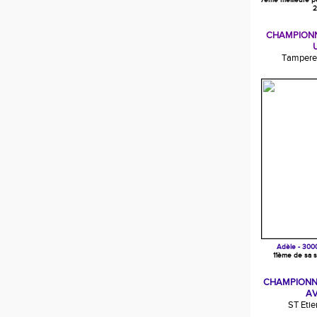
7ème meilleure p
2
CHAMPIONN
Tampere 
Adèle - 300
11ème de sa s
CHAMPIONN
AV
ST Eti