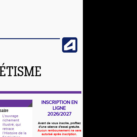
LÉTISME
INSCRIPTION EN
LIGNE
naire
2026/2027
L'ouvrage
richement
Avant de vous inscrire, profitez
illustré, qui
d'une séance d'essai gratuite.
retrace
Aucun remboursement ne sera
l’Histoire de la
autorisé après inscription.