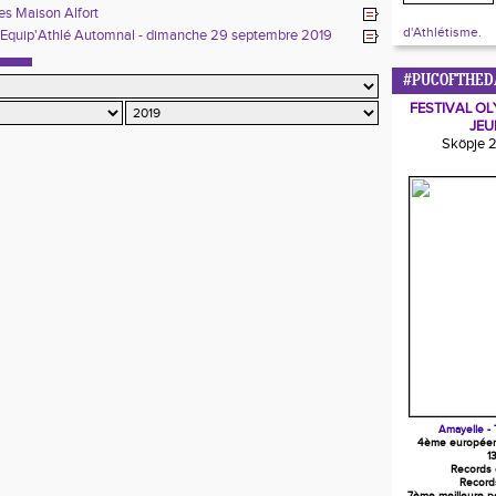
019
s Maison Alfort
d'Athlétisme.
 Equip'Athlé Automnal - dimanche 29 septembre 2019
#PUCOFTHED
FESTIVAL OL
JEU
Sköpje 
Amayelle - 
4ème europée
1
Records
Record