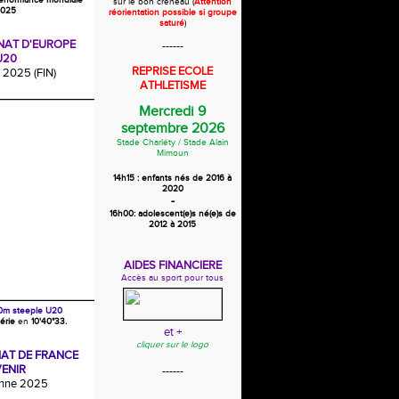
erformance mondiale
sur le bon créneau (
Attention
025
réorientation possible si groupe
saturé
)
AT D'EUROPE
------
U20
REPRISE ECOLE
2025 (FIN)
ATHLETISME
Mercredi 9
septembre 2026
Stade Charléty /
Stade Alain
Mimoun
14h15 : enfants nés de 2016 à
2020
-
16h00: adolescent(e)s né(e)s de
2012 à 2015
AIDES FINANCIERE
Accès au sport pour tous
0m steeple U20
érie
en
10'40"33.
et +
cliquer sur le logo
AT DE FRANCE
ENIR
------
enne 2025