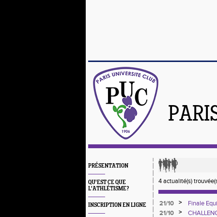
PARI
PRÉSENTATION
4 actualité(s) trouvée(s
QU'EST CE QUE
L'ATHLÉTISME?
>
21/10
Finale Equ
INSCRIPTION EN LIGNE
>
21/10
CHALLENGE