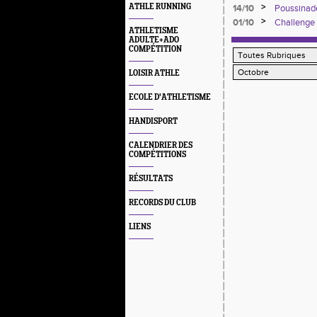
Octobre 2
>
ATHLE RUNNING
14/10
Poussinade
>
01/10
Challenge
ATHLETISME
ADULTE+ADO
COMPÉTITION
LOISIR ATHLE
ECOLE D'ATHLETISME
HANDISPORT
CALENDRIER DES
COMPÉTITIONS
RÉSULTATS
RECORDS DU CLUB
LIENS