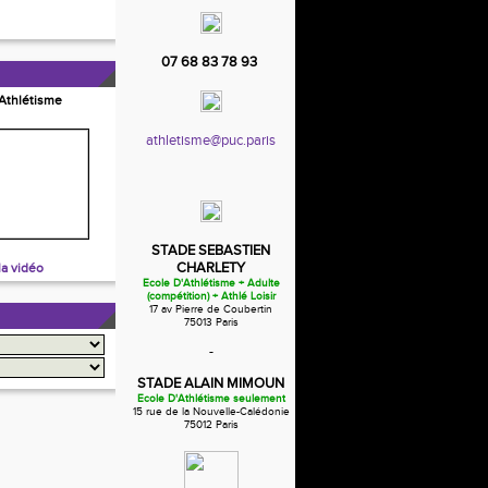
07 68 83 78 93
'Athlétisme
athletisme@puc.paris
STADE SEBASTIEN
CHARLETY
la vidéo
Ecole D'Athlétisme + Adulte
(compétition) + Athlé Loisir
17 av Pierre de Coubertin
75013 Paris
-
STADE ALAIN MIMOUN
Ecole D'Athlétisme seulement
15 rue de la Nouvelle-Calédonie
75012 Paris