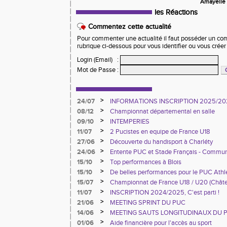
Amayelle
les Réactions
Commentez cette actualité
Pour commenter une actualité il faut posséder un compt
rubrique ci-dessous pour vous identifier ou vous crée
Login (Email)
:
Mot de Passe
:
>
24/07
INFORMATIONS INSCRIPTION 2025/20
>
08/12
Championnat départemental en salle
>
09/10
INTEMPERIES
>
11/07
2 Pucistes en equipe de France U18
>
27/06
Découverte du handisport à Charléty
>
24/06
Entente PUC et Stade Français - Commun
>
15/10
Top performances à Blois
>
15/10
De belles performances pour le PUC Ath
France à Blois
>
15/07
Championnat de France U18 / U20 (Chât
>
11/07
INSCRIPTION 2024/2025, C'est parti !
>
21/06
MEETING SPRINT DU PUC
>
14/06
MEETING SAUTS LONGITUDINAUX DU 
>
01/06
Aide financière pour l'accès au sport