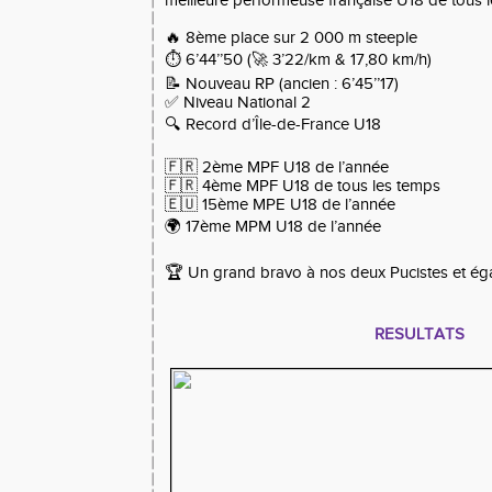
meilleure performeuse française U18 de tous l
🔥 8ème place sur 2 000 m steeple
⏱️ 6’44’’50 (🚀 3’22/km & 17,80 km/h)
📝 Nouveau RP (ancien : 6’45’’17)
✅ Niveau National 2
🔍 Record d’Île-de-France U18
🇫🇷 2ème MPF U18 de l’année
🇫🇷 4ème MPF U18 de tous les temps
🇪🇺 15ème MPE U18 de l’année
🌍 17ème MPM U18 de l’année
🏆 Un grand bravo à nos deux Pucistes et ég
RESULTATS