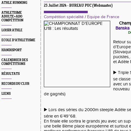
ATHLE RUNNING
23 Juillet 2024 - BUREAU PUC (Webmaster)
ATHLETISME
ADULTE+ADO
Compétition spécialité
/
Equipe de France
COMPÉTITION
Champ
Banska B
LOISIR ATHLE
D
ECOLE D'ATHLETISME
Retour s
d’Europe
HANDISPORT
(Slovaqu
pucistes
CALENDRIER DES
et Adèle 
COMPÉTITIONS
▶️ Triple
RÉSULTATS
se class
avec un s
RECORDS DU CLUB
nouveau 
de gagnés)
LIENS
▶️ Lors des séries du 2000m steeple Adèle s
série en 6’49’‘68.
En finale elle sortira le grands jeu avec un su
une belle 8ème place européenne et surtout e