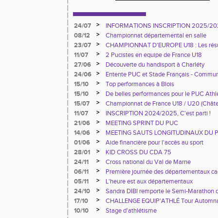
>
24/07
INFORMATIONS INSCRIPTION 2025/20
>
08/12
Championnat départemental en salle
>
23/07
CHAMPIONNAT D'EUROPE U18 : Les résu
>
11/07
2 Pucistes en equipe de France U18
>
27/06
Découverte du handisport à Charléty
>
24/06
Entente PUC et Stade Français - Commun
>
15/10
Top performances à Blois
>
15/10
De belles performances pour le PUC Ath
France à Blois
>
15/07
Championnat de France U18 / U20 (Chât
>
11/07
INSCRIPTION 2024/2025, C'est parti !
>
21/06
MEETING SPRINT DU PUC
>
14/06
MEETING SAUTS LONGITUDINAUX DU 
>
01/06
Aide financière pour l'accès au sport
>
28/01
KID CROSS DU CDA 75
>
24/11
Cross national du Val de Marne
>
06/11
Première journée des départementaux ca
>
05/11
L'heure est aux départementaux
>
24/10
Sandra DIBI remporte le Semi-Marathon 
>
17/10
CHALLENGE EQUIP'ATHLÉ Tour Automn
>
10/10
Stage d'athlétisme