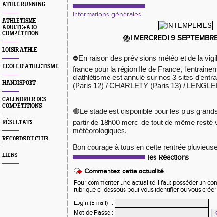
ATHLE RUNNING
Informations générales
ATHLETISME
ADULTE+ADO
COMPÉTITION
⛈
l MERCREDI 9 SEPTEMBRE
LOISIR ATHLE
⛔
En raison des prévisions météo et de la vig
ECOLE D'ATHLETISME
france pour la région Ile de France, l'entraine
d'athlétisme est annulé sur nos 3 sites d'en
HANDISPORT
(Paris 12) / CHARLETY (Paris 13) / LENGLEN
CALENDRIER DES
COMPÉTITIONS
🟢
Le stade est disponible pour les plus grand
partir de 18h00 merci de tout de même resté vi
RÉSULTATS
météorologiques.
RECORDS DU CLUB
Bon courage à tous en cette rentrée pluvieuse
LIENS
les Réactions
Commentez cette actualité
Pour commenter une actualité il faut posséder un compt
rubrique ci-dessous pour vous identifier ou vous crée
Login (Email)
:
Mot de Passe
: