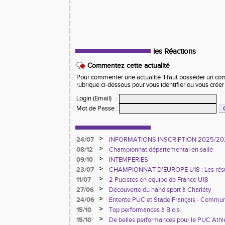
les Réactions
Commentez cette actualité
Pour commenter une actualité il faut posséder un compt
rubrique ci-dessous pour vous identifier ou vous crée
Login (Email)
:
Mot de Passe
:
>
24/07
INFORMATIONS INSCRIPTION 2025/20
>
08/12
Championnat départemental en salle
>
09/10
INTEMPERIES
>
23/07
CHAMPIONNAT D'EUROPE U18 : Les résu
>
11/07
2 Pucistes en equipe de France U18
>
27/06
Découverte du handisport à Charléty
>
24/06
Entente PUC et Stade Français - Commun
>
15/10
Top performances à Blois
>
15/10
De belles performances pour le PUC Ath