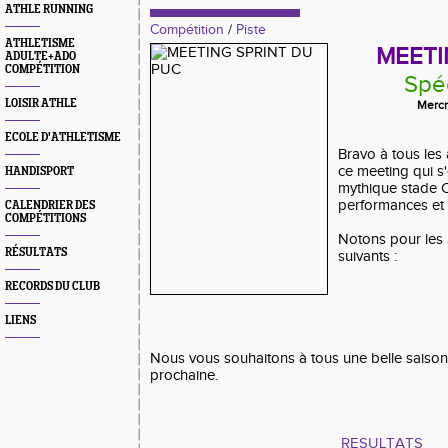
ATHLE RUNNING
Compétition
/
Piste
ATHLETISME
MEETI
ADULTE+ADO
COMPÉTITION
Spéc
LOISIR ATHLE
Mercr
ECOLE D'ATHLETISME
Bravo à tous les 
ce meeting qui s'
HANDISPORT
mythique stade C
performances et r
CALENDRIER DES
COMPÉTITIONS
Notons pour les 
RÉSULTATS
suivants :
RECORDS DU CLUB
LIENS
Nous vous souhaitons à tous une belle saison 
prochaine.
RESULTATS