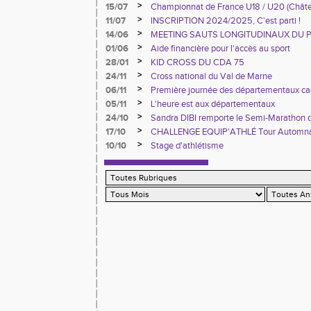
France à Blois
>
15/07
Championnat de France U18 / U20 (Chât
>
11/07
INSCRIPTION 2024/2025, C'est parti !
>
14/06
MEETING SAUTS LONGITUDINAUX DU 
>
01/06
Aide financière pour l'accès au sport
>
28/01
KID CROSS DU CDA 75
>
24/11
Cross national du Val de Marne
>
06/11
Première journée des départementaux ca
>
05/11
L'heure est aux départementaux
>
24/10
Sandra DIBI remporte le Semi-Marathon 
>
17/10
CHALLENGE EQUIP'ATHLÉ Tour Automn
>
10/10
Stage d'athlétisme