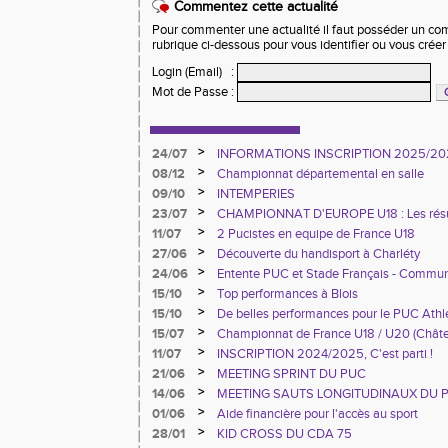
Commentez cette actualité
Pour commenter une actualité il faut posséder un compt
rubrique ci-dessous pour vous identifier ou vous crée
Login (Email)
:
Mot de Passe
:
>
24/07
INFORMATIONS INSCRIPTION 2025/20
>
08/12
Championnat départemental en salle
>
09/10
INTEMPERIES
>
23/07
CHAMPIONNAT D'EUROPE U18 : Les résu
>
11/07
2 Pucistes en equipe de France U18
>
27/06
Découverte du handisport à Charléty
>
24/06
Entente PUC et Stade Français - Commun
>
15/10
Top performances à Blois
>
15/10
De belles performances pour le PUC Ath
France à Blois
>
15/07
Championnat de France U18 / U20 (Chât
>
11/07
INSCRIPTION 2024/2025, C'est parti !
>
21/06
MEETING SPRINT DU PUC
>
14/06
MEETING SAUTS LONGITUDINAUX DU 
>
01/06
Aide financière pour l'accès au sport
>
28/01
KID CROSS DU CDA 75