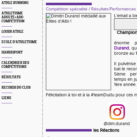
ATHLE RUNNING
Compétition spécialité
/
Résultats/Performances
ATHLETISME
L’email a b
ADULTE+ADO
COMPÉTITION
LOISIR ATHLE
Championn
ECOLE D'ATHLETISME
énorme 
Durand
, q
HANDISPORT
bronze au 
CALENDRIER DES
Il pulvéri
COMPÉTITIONS
bat le recor
5ème per
RÉSULTATS
temps en jun
1ère année.
RECORDS DU CLUB
Félicitation à toi et à la #teamDudu pour ces m
LIENS
@dim.durand
les Réactions