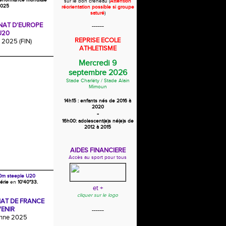
erformance mondiale
sur le bon créneau (
Attention
025
réorientation possible si groupe
saturé
)
AT D'EUROPE
------
U20
REPRISE ECOLE
2025 (FIN)
ATHLETISME
Mercredi 9
septembre 2026
Stade Charléty /
Stade Alain
Mimoun
14h15 : enfants nés de 2016 à
2020
-
16h00: adolescent(e)s né(e)s de
2012 à 2015
AIDES FINANCIERE
Accès au sport pour tous
0m steeple U20
érie
en
10'40"33.
et +
cliquer sur le logo
AT DE FRANCE
ENIR
------
enne 2025