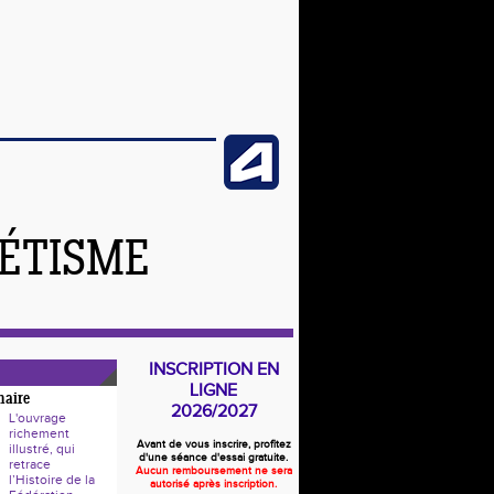
LÉTISME
INSCRIPTION EN
LIGNE
naire
2026/2027
L'ouvrage
richement
Avant de vous inscrire, profitez
illustré, qui
d'une séance d'essai gratuite.
retrace
Aucun remboursement ne sera
l’Histoire de la
autorisé après inscription.