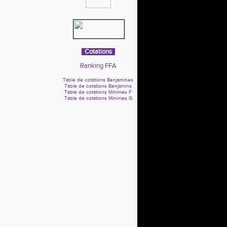
Cotations
Ranking FFA
Table de cotations Benjamines
Table de cotations Benjamins
Table de cotations Minimes F
Table de cotations Minimes G