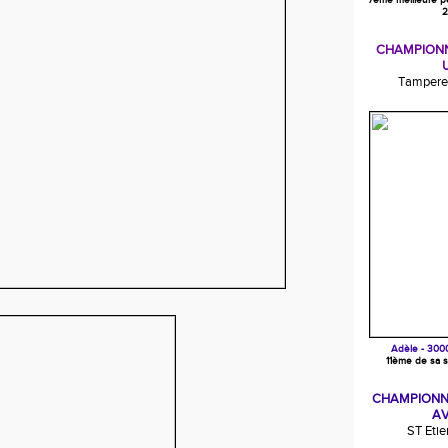
7ème meilleure p
2
CHAMPIONN
Tampere 
Adèle - 300
11ème de sa s
CHAMPIONN
AV
ST Eti