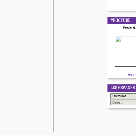
#PUCTUBE
École d
Voir 
LES ESPACES