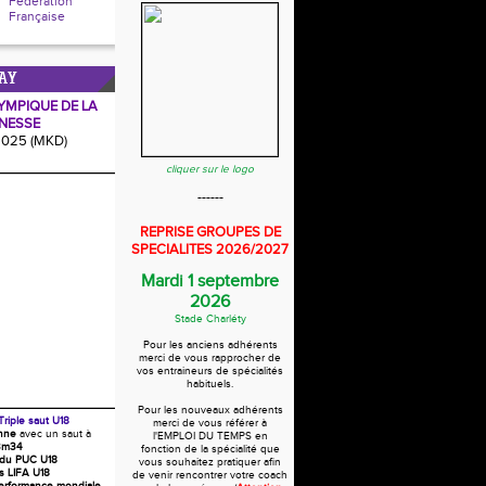
Fédération
Française
AY
YMPIQUE DE LA
NESSE
2025 (MKD)
cliquer sur le logo
------
REPRISE GROUPES DE
SPECIALITES 2026/2027
Mardi 1 septembre
2026
Stade Charléty
Pour les anciens adhérents
merci de vous rapprocher de
vos entraineurs de spécialités
habituels.
Pour les nouveaux adhérents
Triple saut U18
merci de vous référer à
nne
avec un saut à
l'EMPLOI DU TEMPS en
3m34
fonction de la spécialité que
 du PUC U18
vous souhaitez pratiquer afin
s LIFA U18
de venir rencontrer votre coach