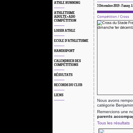
ATHLE RUNNING
3 Décembre 2019 - Fanny
ATHLETISME
Compétition
/
Cross
ADULTE+ADO
COMPÉTITION
LOISIR ATHLE
ECOLE D'ATHLETISME
HANDISPORT
CALENDRIER DES
COMPÉTITIONS
RÉSULTATS
RECORDS DU CLUB
LIENS
Nous avons remport
catégorie Benjami
Remercions une nou
parents accompag
Tous les résultats 