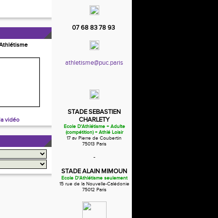
07 68 83 78 93
'Athlétisme
athletisme@puc.paris
STADE SEBASTIEN
CHARLETY
la vidéo
Ecole D'Athlétisme + Adulte
(compétition) + Athlé Loisir
17 av Pierre de Coubertin
75013 Paris
-
STADE ALAIN MIMOUN
Ecole D'Athlétisme seulement
15 rue de la Nouvelle-Calédonie
75012 Paris