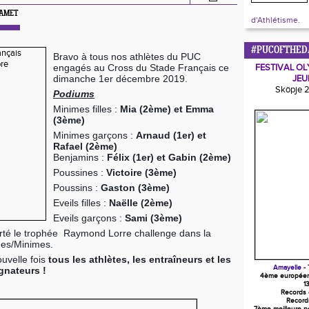
 JAMET
d'Athlétisme.
#PUCOFTHED
Bravo à tous nos athlètes du PUC 
engagés au Cross du Stade Français ce 
FESTIVAL OL
dimanche 1er décembre 2019.
JEU
Sköpje 
Podiums
Minimes filles : 
Mia (2ème) et Emma 
(3ème)
Minimes garçons : 
Arnaud (1er) et 
Rafael (2ème)
Benjamins : 
Félix (1er) et Gabin (2ème)
Poussines : 
Victoire (3ème)
Poussins :
 Gaston (3ème)
Eveils filles :
 Naëlle (2ème)
Eveils garçons :
 Sami (3ème)
é le trophée  Raymond Lorre challenge dans la 
nes/Minimes.
velle fois 
tous les athlètes, les entraîneurs et les 
Amayelle - 
nateurs !
4ème europée
1
Records
Record