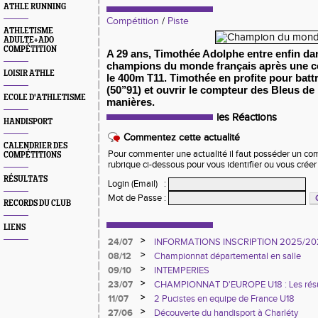
ATHLE RUNNING
Compétition
/
Piste
ATHLETISME
ADULTE+ADO
COMPÉTITION
A 29 ans, Timothée Adolphe entre enfin dan
champions du monde français après une c
LOISIR ATHLE
le 400m T11. Timothée en profite pour batt
(50’’91) et ouvrir le compteur des Bleus de 
ECOLE D'ATHLETISME
manières.
les Réactions
HANDISPORT
Commentez cette actualité
CALENDRIER DES
Pour commenter une actualité il faut posséder un compt
COMPÉTITIONS
rubrique ci-dessous pour vous identifier ou vous crée
RÉSULTATS
Login (Email)
:
Mot de Passe
:
RECORDS DU CLUB
LIENS
>
24/07
INFORMATIONS INSCRIPTION 2025/20
>
08/12
Championnat départemental en salle
>
09/10
INTEMPERIES
>
23/07
CHAMPIONNAT D'EUROPE U18 : Les résu
>
11/07
2 Pucistes en equipe de France U18
>
27/06
Découverte du handisport à Charléty