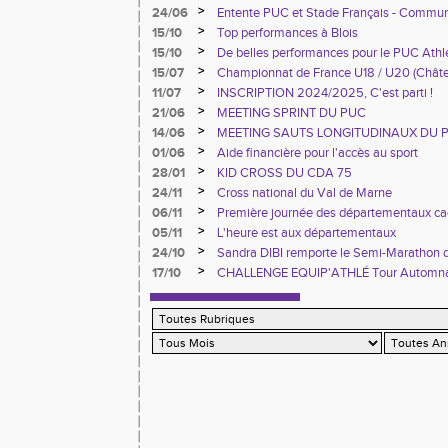
>
24/06
Entente PUC et Stade Français - Commun
>
15/10
Top performances à Blois
>
15/10
De belles performances pour le PUC Ath
France à Blois
>
15/07
Championnat de France U18 / U20 (Chât
>
11/07
INSCRIPTION 2024/2025, C'est parti !
>
21/06
MEETING SPRINT DU PUC
>
14/06
MEETING SAUTS LONGITUDINAUX DU 
>
01/06
Aide financière pour l'accès au sport
>
28/01
KID CROSS DU CDA 75
>
24/11
Cross national du Val de Marne
>
06/11
Première journée des départementaux ca
>
05/11
L'heure est aux départementaux
>
24/10
Sandra DIBI remporte le Semi-Marathon 
>
17/10
CHALLENGE EQUIP'ATHLÉ Tour Automn