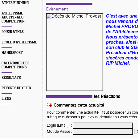
ATHLE RUNNING
Evènement
ATHLETISME
C'est avec une
ADULTE+ADO
nous venons d
COMPÉTITION
Michel PROVOS
de l'Athlétisme
LOISIR ATHLE
Nous présenton
proches, ainsi
ECOLE D'ATHLETISME
son club le Sta
Président d'Ho
HANDISPORT
sincères cond
RIP Michel.
CALENDRIER DES
COMPÉTITIONS
RÉSULTATS
RECORDS DU CLUB
les Réactions
LIENS
Commentez cette actualité
Pour commenter une actualité il faut posséder un compt
rubrique ci-dessous pour vous identifier ou vous crée
Login (Email)
:
Mot de Passe
: